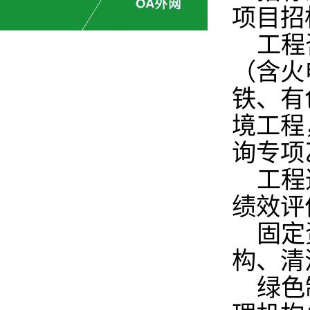
项目招
工程
（含火
铁、有
境工程
询专项
工程
绩效评
固定
构、清
绿色