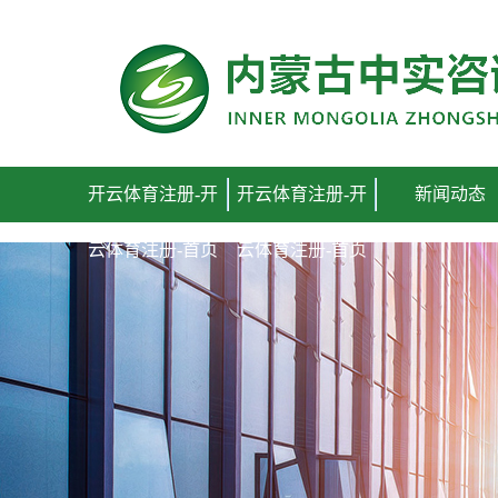
开云体育注册-首页
开云体育注册-开
开云体育注册-开
新闻动态
云体育注册-首页
云体育注册-首页