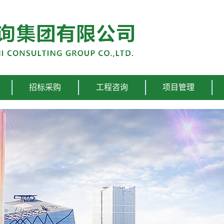
招标采购
工程咨询
项目管理