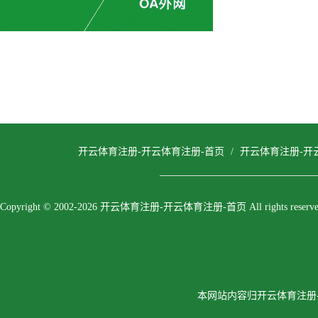
开云体育注册-开云体育注册-首页
/
开云体育注册-开
Copyright © 2002-2026 开云体育注册-开云体育注册-首页 All rights reserve
本网站内容归开云体育注册