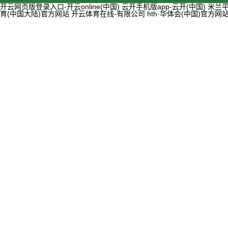
开云网页版登录入口-开云online(中国)
云开手机版app-云开(中国)
米兰平
育(中国大陆)官方网站
开云体育在线-有限公司
hth·华体会(中国)官方网站-