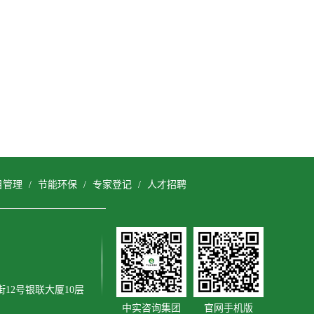
目管理
/
节能环保
/
专家登记
/
人才招聘
12号银联大厦10层
中实咨询集团
官网手机版