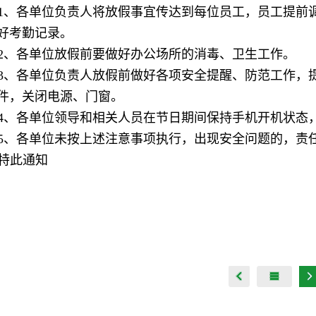
1、各单位负责人将放假事宜传达到每位员工，员工提前调
好考勤记录。
2、各单位放假前要做好办公场所的消毒、卫生工作。
3、各单位负责人放假前做好各项安全提醒、防范工作，
件，关闭电源、门窗。
4、各单位领导和相关人员在节日期间保持手机开机状态
5、各单位未按上述注意事项执行，出现安全问题的，责
特此通知