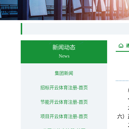
新闻动态
News
集团新闻
招标开云体育注册-首页
节能开云体育注册-首页
六）
项目开云体育注册-首页