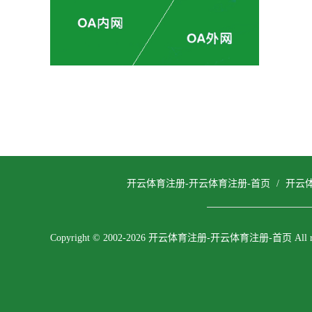
开云体育注册-开云体育注册-首页
/
开云
Copyright © 2002-2026 开云体育注册-开云体育注册-首页 All right