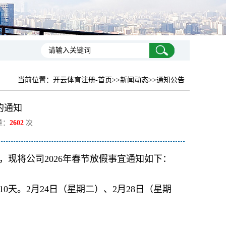
当前位置：
开云体育注册-首页
>>新闻动态>>通知公告
的通知
量：
2602
次
，现将公司2026年春节放假事宜通知如下：
10天。2月24日（星期二）、2月28日（星期