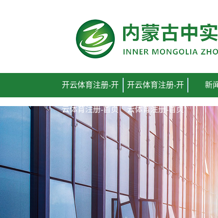
开云体育注册-首页
开云体育注册-开
开云体育注册-开
新
云体育注册-首页
云体育注册-首页