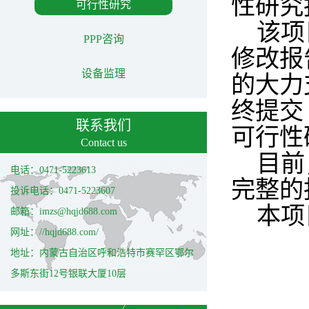
性研究
可行性研究
该项
PPP咨询
修改报
设备监理
的大力
终提交
联系我们
可行性
Contact us
目前
电话：0471-5223613
完整的
投诉电话：0471-5223607
本项
邮箱：imzs@hqjd688.com
网址：//hqjd688.com/
地址：内蒙古自治区呼和浩特市赛罕区鄂尔
多斯东街12号银联大厦10层