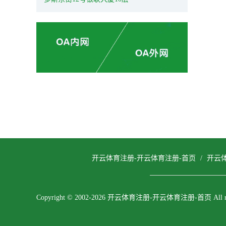
开云体育注册-开云体育注册-首页
/
开云
Copyright © 2002-2026 开云体育注册-开云体育注册-首页 All right