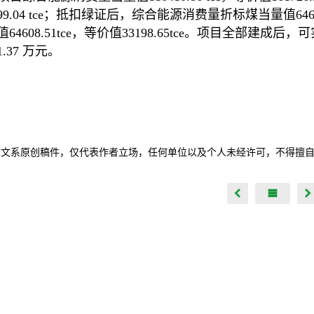
599.04 tce；抵扣绿证后，综合能源消费量折标煤当量值64608
64608.51tce，等价值33198.65tce。项目全部建成后
31.37 万元。
本文系原创稿件，仅代表作者立场，任何单位以及个人未经许可，不得擅