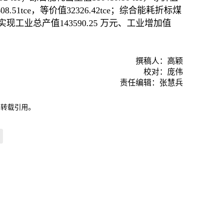
.51tce，等价值32326.42tce；综合能耗折标煤
，可实现工业总产值143590.25 万元、工业增加值
撰稿人：高颖
校对：庞伟
责任编辑：张慧兵
自转载引用。