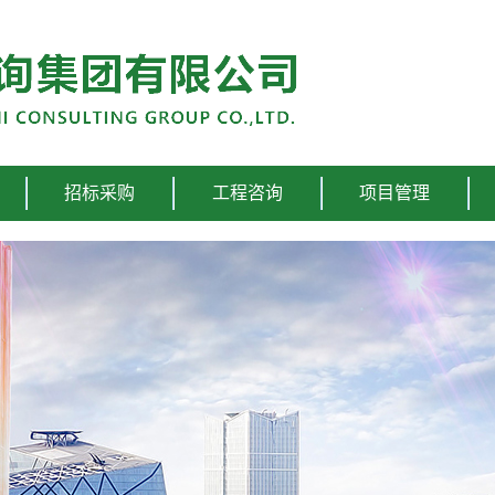
招标采购
工程咨询
项目管理