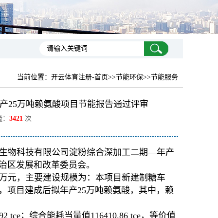
当前位置：
开云体育注册-首页
>>节能环保>>节能服务
产25万吨赖氨酸项目节能报告通过评审
量：
3421
次
生物科技有限公司淀粉综合深加工二期—年产
自治区发展和改革委员会。
00万元，主要建设规模为：本项目新建制糖车
，项目建成后拟年产25万吨赖氨酸，其中，赖
2 tce；综合能耗当量值116410.86 tce，等价值